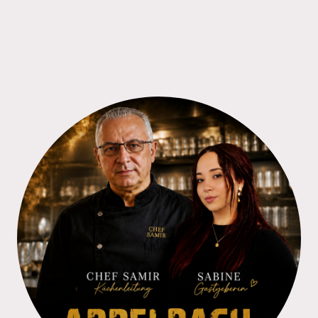
"STRG + F5"
DRÜCKEN (Einmal Refreshen)