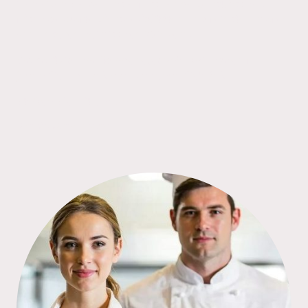
Genießen Sie bei uns erfrischende Durstlöscher,
frisch gezapfte Bierspezialitäten und feinste Tropfen
von unseren heimischen Winzern.
Ob spritzig, hopfig oder elegant – wir haben für
jeden Geschmack das passende Getränk.
Stoßen Sie mit uns an!
Demnächst mehr davon....