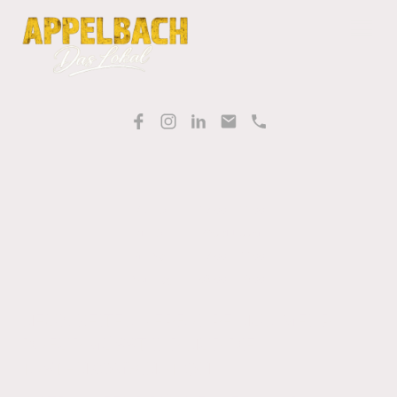
Mo
–
Di
17:00
–
22:00
Mi
–
Do
Geschlossen
Fr
–
Sa
17:00
–
22:00
Sonntag
09:00
–
16:00
NEUIGKEITEN - ERFAHRE NUN MEHR
DAFÜR MÜSST IHR NUR DIE
TASTENKOMBINATION