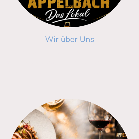
Wir über Uns
Lernen Sie das Appelbach - Das Lokal Team kennen.
Von unserem kreativen
für die Leckeren Gerichte.
Chef Samir
Gastgeberin
die Euch herzlich Willkommen heißt.
Sabine